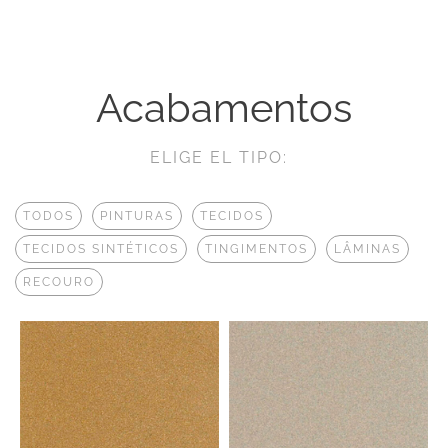
Acabamentos
ELIGE EL TIPO:
TODOS
PINTURAS
TECIDOS
TECIDOS SINTÉTICOS
TINGIMENTOS
LÂMINAS
RECOURO