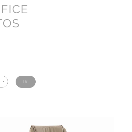
FICE
TOS
IR