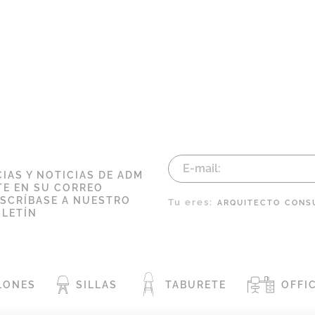
IAS Y NOTICIAS DE ADM
E EN SU CORREO
USCRÍBASE A NUESTRO
Tu eres:
ARQUITECTO
CONS
LETÍN
LONES
SILLAS
TABURETE
OFFI