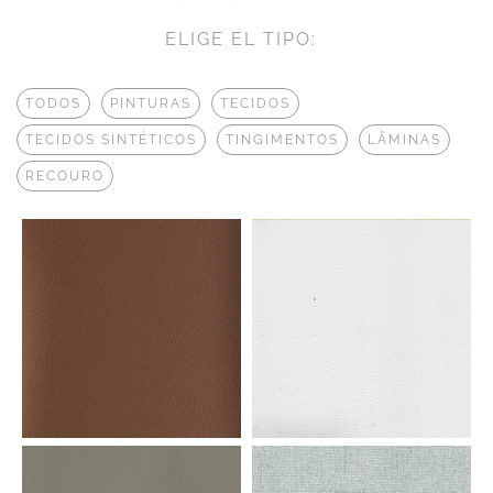
ELIGE EL TIPO:
TODOS
PINTURAS
TECIDOS
TECIDOS SINTÉTICOS
TINGIMENTOS
LÂMINAS
RECOURO