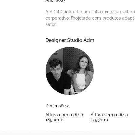
Ano:
2023
A ADM Contract é um linha exclusiva volta
corporativo. Projetada com produtos adaptá
setor.
Designer:
Studio Adm
Dimensões:
Altura com rodízio:
Altura sem rodízio:
1850mm
1795mm