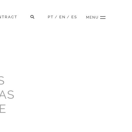
NTRACT
PT
EN
ES
/
/
MENU
S
AS
E