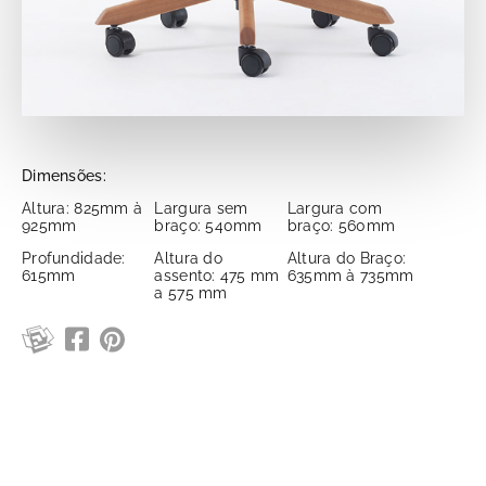
Dimensões:
Altura: 825mm à
Largura sem
Largura com
925mm
braço: 540mm
braço: 560mm
Profundidade:
Altura do
Altura do Braço:
615mm
assento: 475 mm
635mm à 735mm
a 575 mm