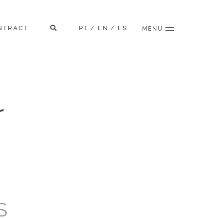
NTRACT
PT
EN
ES
/
/
MENU
r
S