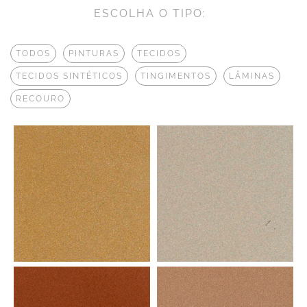
ESCOLHA O TIPO:
TODOS
PINTURAS
TECIDOS
TECIDOS SINTÉTICOS
TINGIMENTOS
LÂMINAS
RECOURO