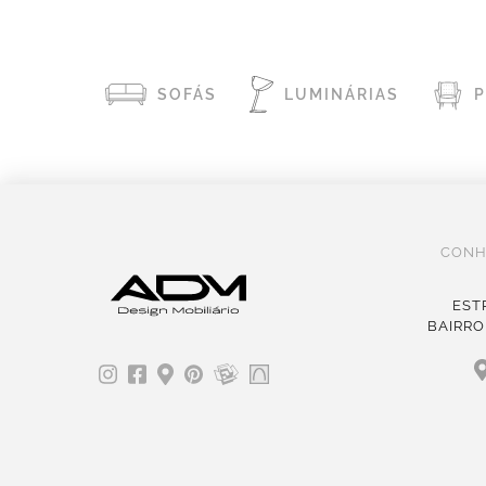
SOFÁS
LUMINÁRIAS
CONH
EST
BAIRRO