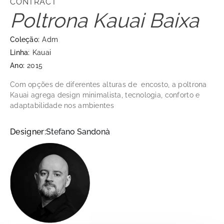
CONTRACT
Poltrona Kauai Baixa
Coleção:
Adm
Linha:
Kauai
Ano:
2015
Com opções de diferentes alturas de encosto, a poltrona
Kauai agrega design minimalista, tecnologia, conforto e
adaptabilidade nos ambientes
Designer:
Stefano Sandonà