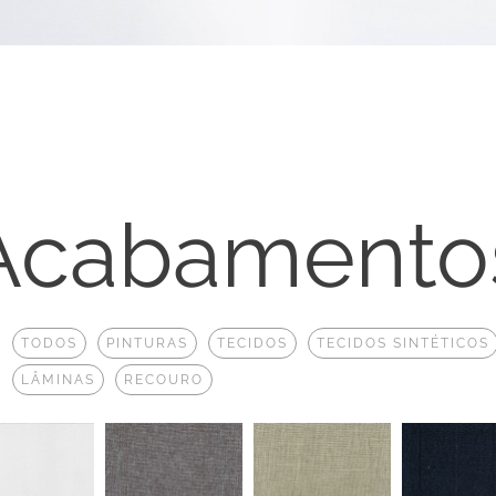
Acabamento
:
TODOS
PINTURAS
TECIDOS
TECIDOS SINTÉTICOS
LÂMINAS
RECOURO