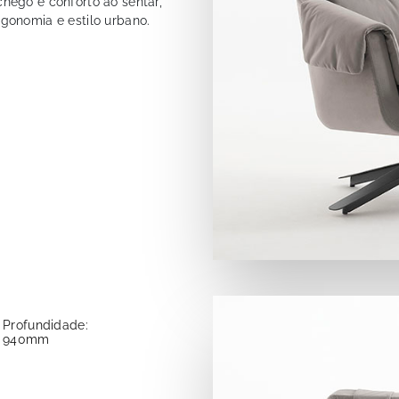
hego e conforto ao sentar,
gonomia e estilo urbano.
Profundidade:
940mm