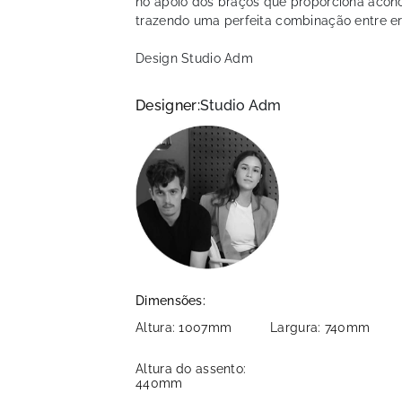
no apoio dos braços que proporciona aconc
trazendo uma perfeita combinação entre er
Design Studio Adm
Designer:
Studio Adm
Dimensões:
Altura: 1007mm
Largura: 740mm
Altura do assento:
440mm