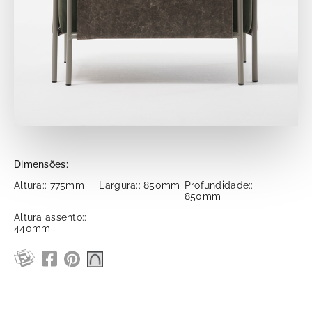
Dimensões:
Altura:: 775mm
Largura:: 850mm
Profundidade::
850mm
Altura assento::
440mm