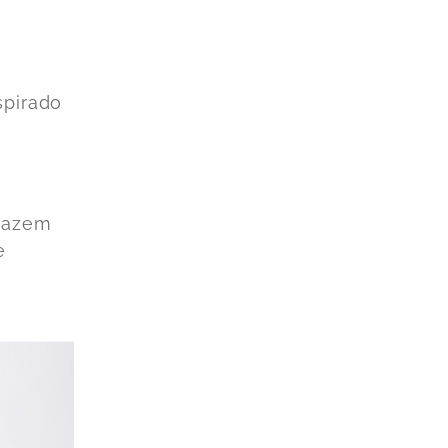
spirado
trazem
e