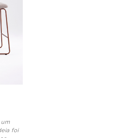
e um
eia foi