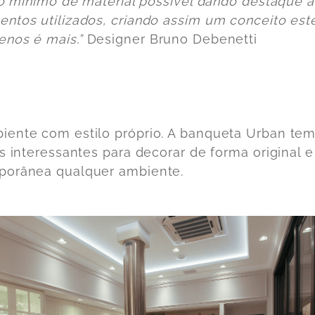
r o mínimo de material possível dando destaque 
ntos utilizados, criando assim um conceito est
nos é mais.”
Designer Bruno Debenetti
ente com estilo próprio. A banqueta Urban te
os interessantes para decorar de forma original e
orânea qualquer ambiente.