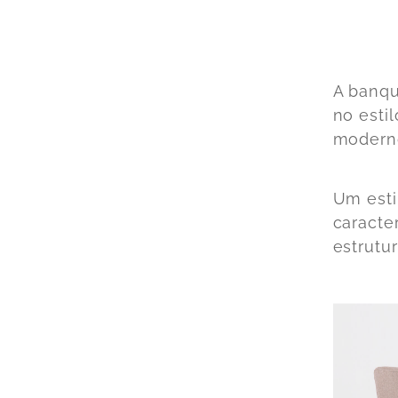
A banqu
no esti
modern
Um esti
caracte
estrutur