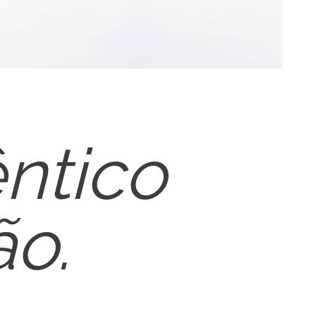
ntico
o.