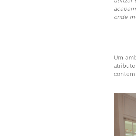
utiliza
acabame
onde me
Um ambi
atribut
contemp