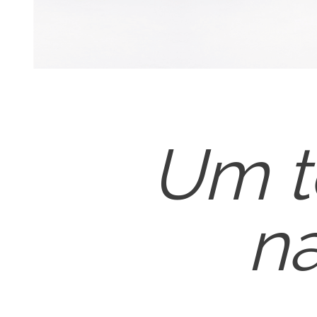
Um t
n