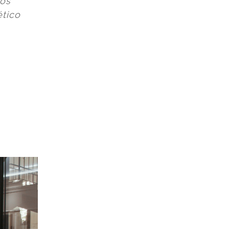
aos
ético
m