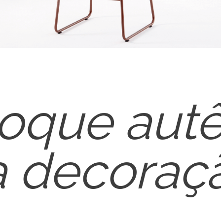
oque autê
a decoraçã