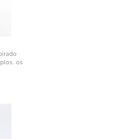
pirado
plos, os