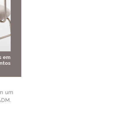
iam um
 ADM.