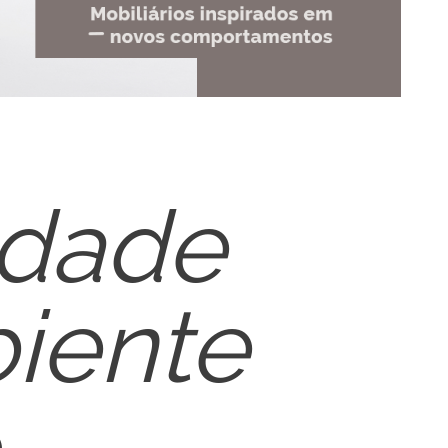
idade
iente