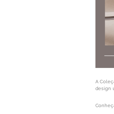
A Coleç
design 
Conheça