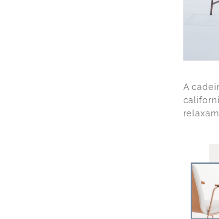
A
cadeir
califor
relaxam