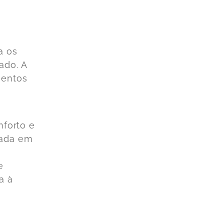
a os
ado. A
mentos
nforto e
tada em
e
a à