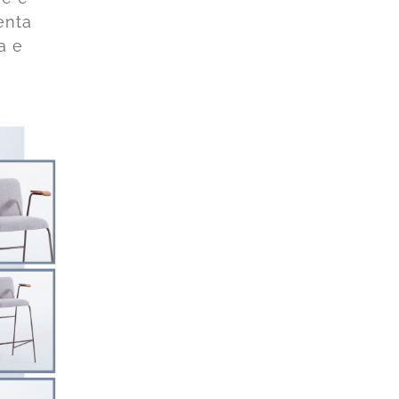
enta
a e