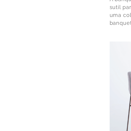
sutil p
uma col
banque