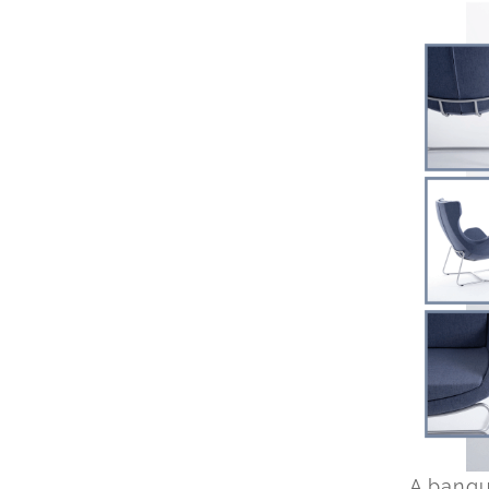
A
banqu