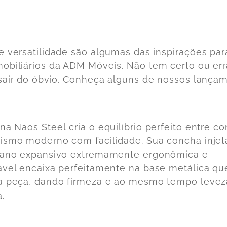
e versatilidade são algumas das inspirações par
obiliários da ADM Móveis. Não tem certo ou err
 sair do óbvio. Conheça alguns de nossos lança
ona Naos Steel
cria o equilíbrio perfeito entre co
ismo moderno com facilidade. Sua concha inje
tano expansivo extremamente ergonômica e
ável encaixa perfeitamente na base metálica qu
a peça, dando firmeza e ao mesmo tempo levez
.