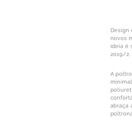
Design 
novos m
ideia é
2019/2.
A
poltr
minimal
poliure
confort
abraça 
poltrona