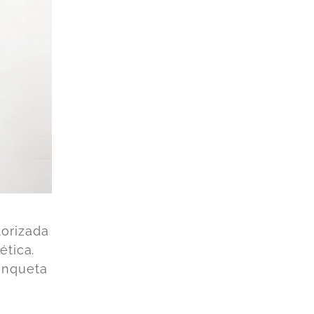
lorizada
ética.
anqueta