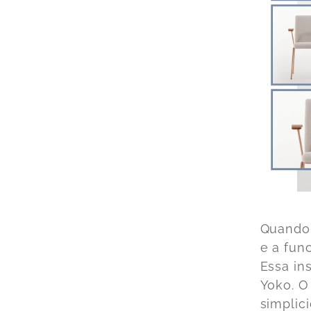
Quando 
e a fun
Essa in
Yoko
. O
simplic