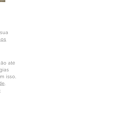
 sua
sos
ção até
gias
om isso,
de,
e