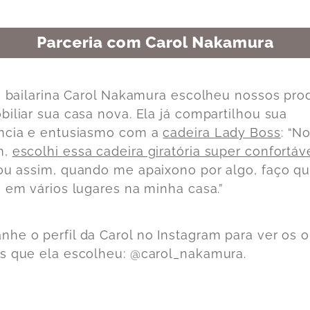
 e bailarina Carol Nakamura escolheu nossos pro
biliar sua casa nova. Ela já compartilhou sua
ncia e entusiasmo com a
cadeira Lady Boss
: “N
m,
escolhi essa cadeira giratória super confortáv
ou assim, quando me apaixono por algo, faço q
o em vários lugares na minha casa.”
he o perfil da Carol no Instagram para ver os o
s que ela escolheu: @carol_nakamura.