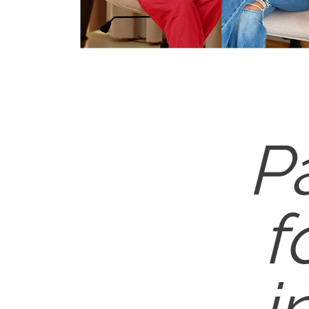
P
f
i