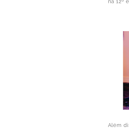
na 12º 
Além di