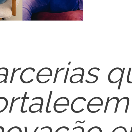
arcerias q
ortalecem
novação 