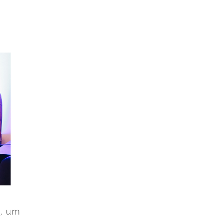
g
, um