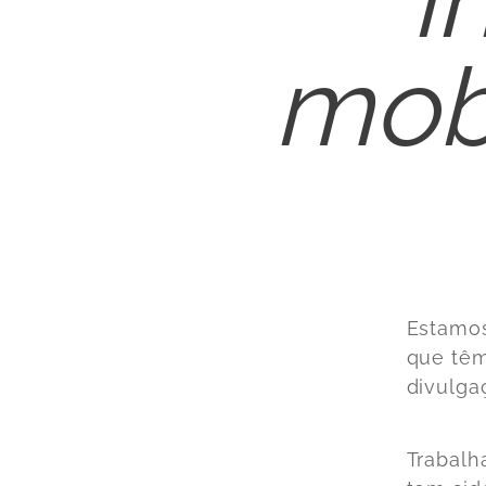
mob
Estamos
que têm
divulga
Trabalh