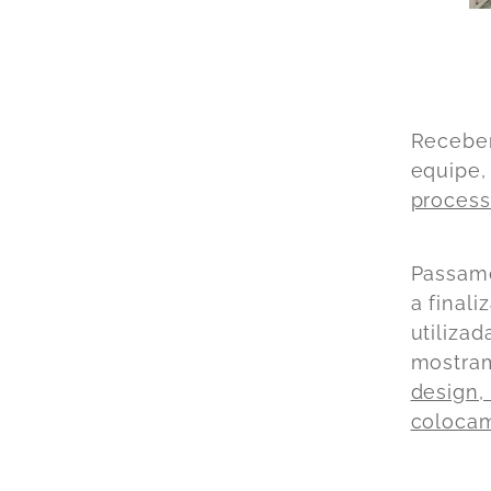
Recebem
equipe,
process
Passamo
a final
utiliza
mostra
design,
coloca