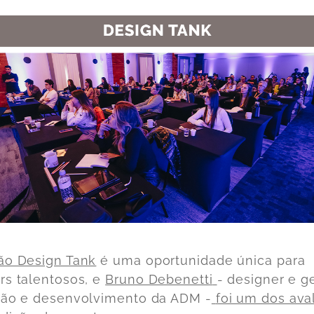
ão Design Tank
é uma oportunidade única para
rs talentosos, e
Bruno Debenetti
- designer e g
ção e desenvolvimento da ADM -
foi um dos ava