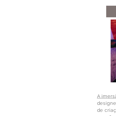
A imers
designe
de cria