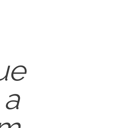
ue
 a
em