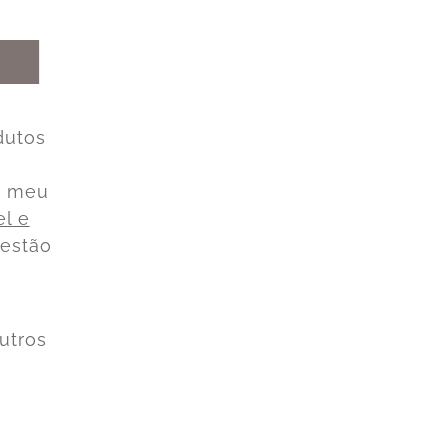
dutos
o meu
el e
uestão
utros