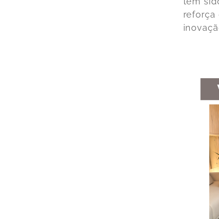
tem sid
reforça
inovaçã