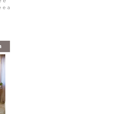
e e
 e a