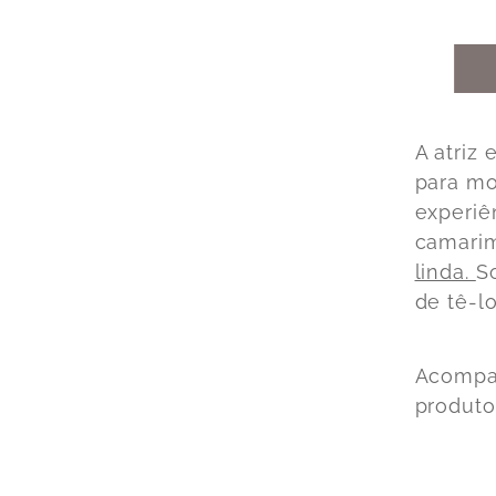
A atriz
para mo
experiê
camari
linda
.
S
de tê-l
Acompan
produto