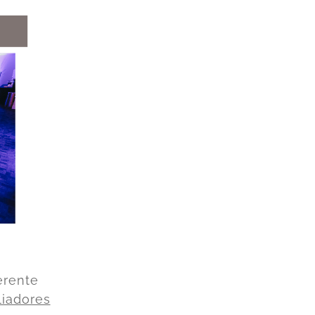
erente
liadores