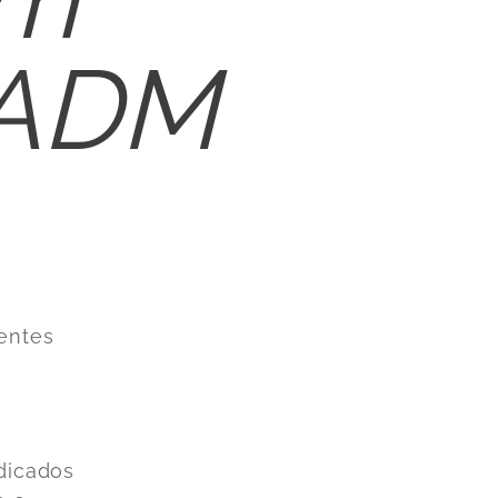
 ADM
entes
edicados