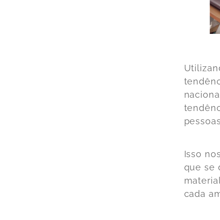
Utiliza
tendênc
naciona
tendênc
pessoas
Isso no
que se
materia
cada am