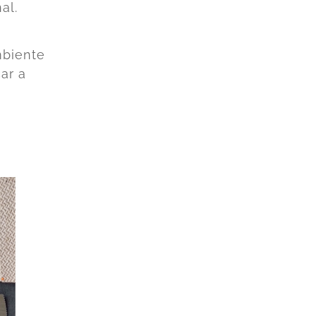
al.
mbiente
ar a