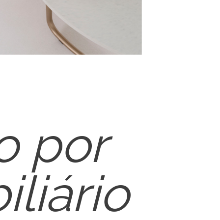
o por
liário