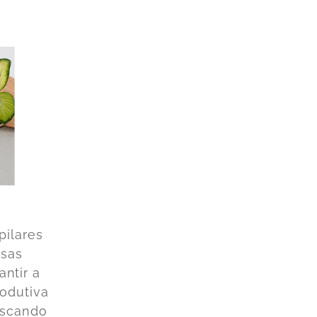
pilares
ssas
ntir a
odutiva
uscando