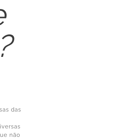
e
?
sas das
iversas
que não