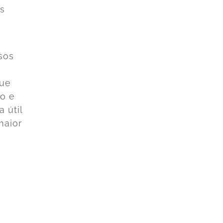
os
sos
que
ão e
 útil
maior