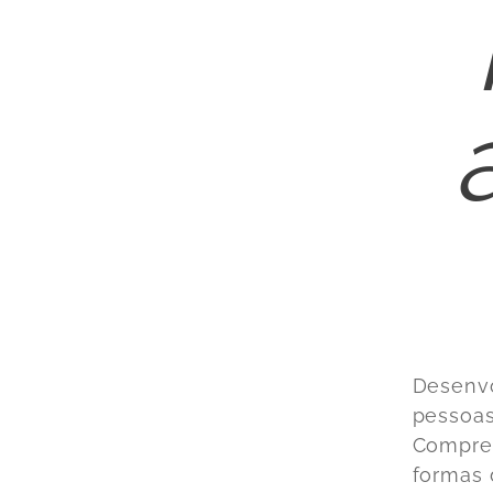
Desenvo
pessoas
Compree
formas 