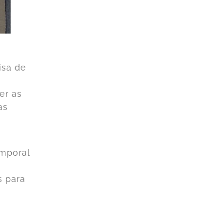
isa de
er as
as
emporal
s para