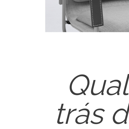
Qual
trás 