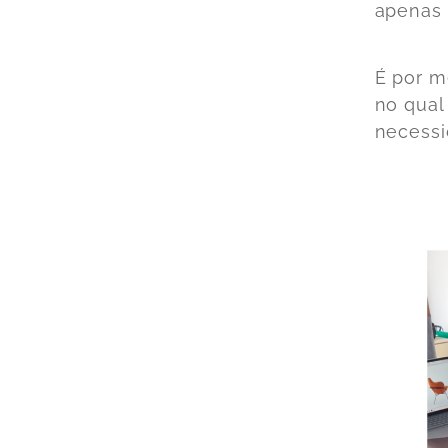
apenas 
É por m
no qual
necessi