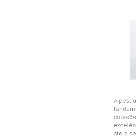
A pesqu
fundame
coleçõe
excelên
até a s