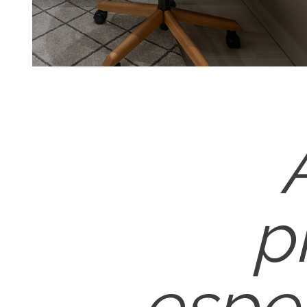
p
espe