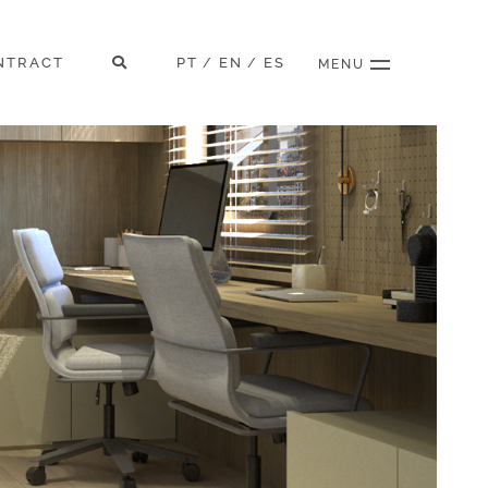
NTRACT
PT
EN
ES
/
/
MENU