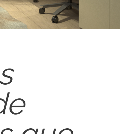
s
de
s que