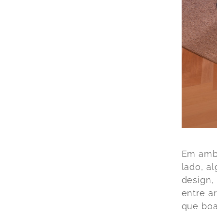
Em amb
lado, a
design,
entre a
que boa