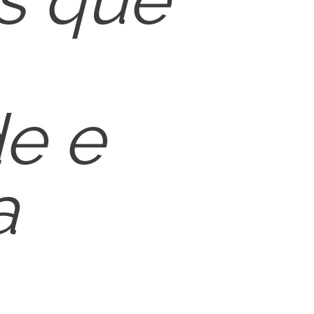
e e
a