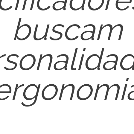
buscam
rsonalidad
ergonomi