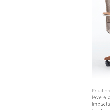
Equilíb
leve e 
impacta