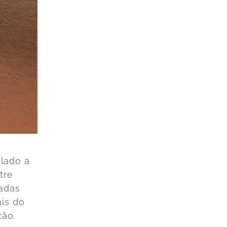
lado a
tre
cadas
is do
ção.