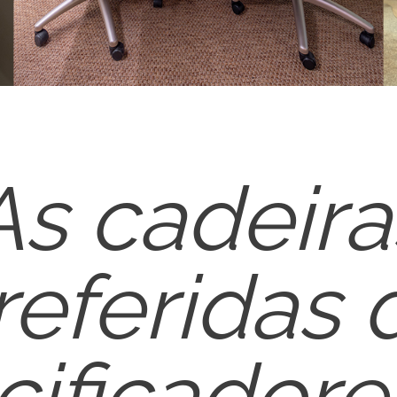
As cadeira
referidas 
cificadore