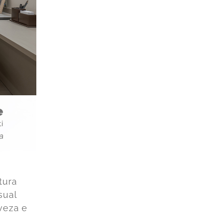
tura
sual
veza e