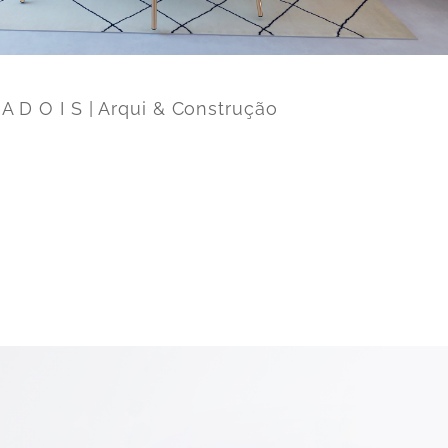
 A D O I S | Arqui & Construção