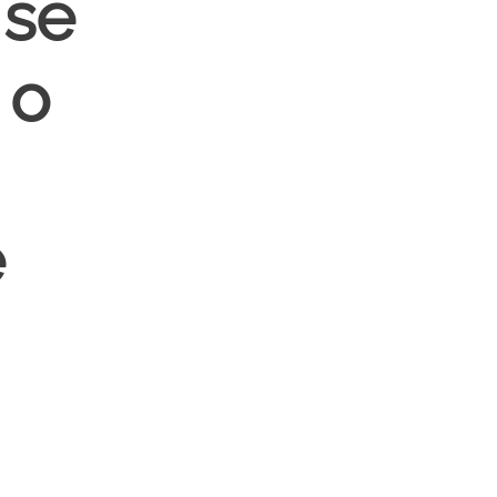
 se
 o
e