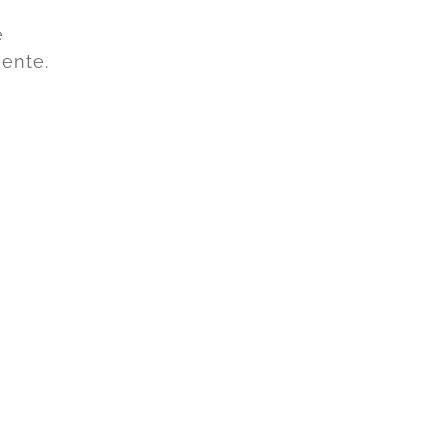
e
ente.