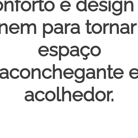
nforto e design
nem para tornar
espaço
aconchegante 
acolhedor.