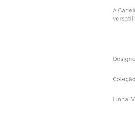
A Cadei
versati
Designe
Coleçã
Linha
: 