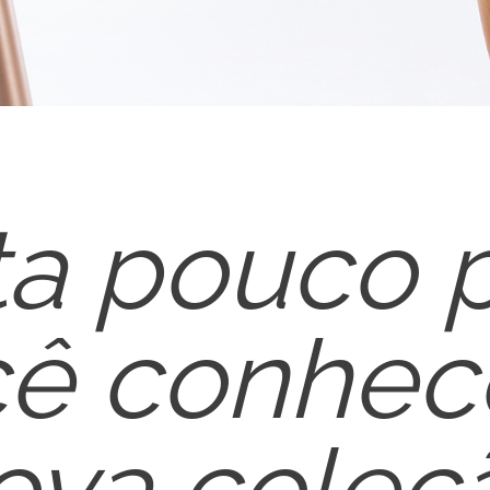
ta pouco 
ê conhec
ova coleç