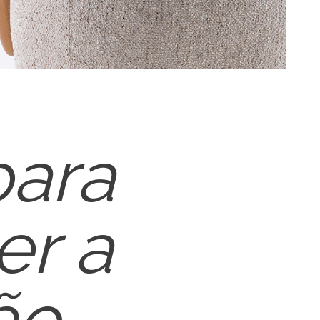
para
er a
ão