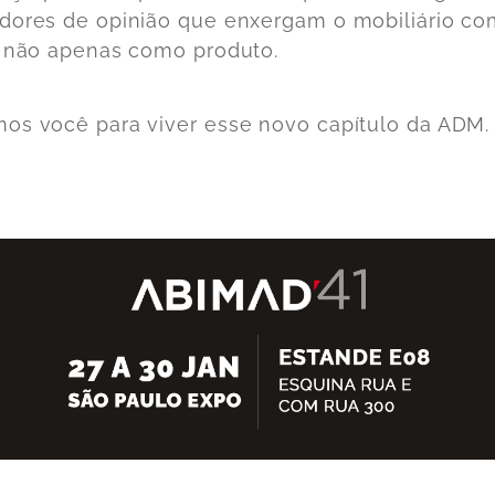
dores de opinião que enxergam o mobiliário c
, não apenas como produto.
os você para viver esse novo capítulo da ADM.