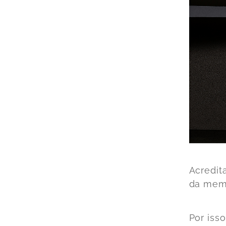
Acredit
da memó
Por iss