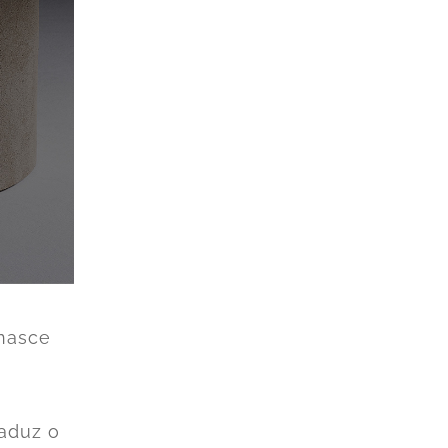
 nasce
.
aduz o