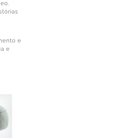
neo.
stórias
mento e
ia e