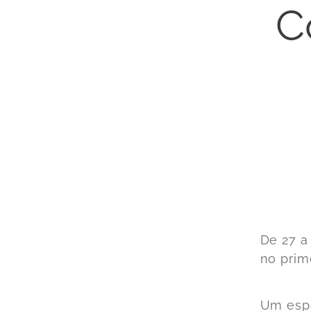
C
De 27 a
no prime
Um espa