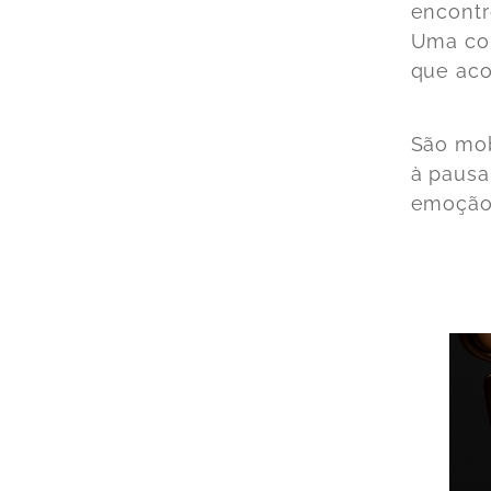
encontr
Uma col
que aco
São mob
à pausa
emoção