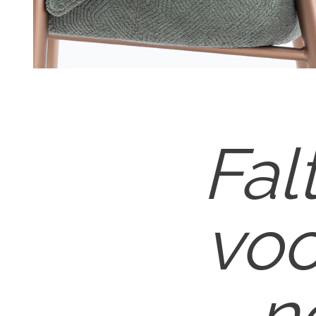
Fal
voc
n