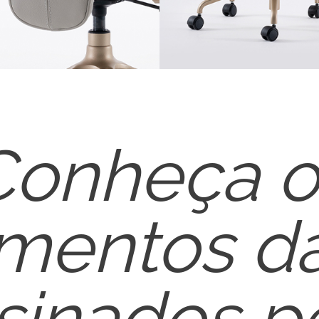
Conheça o
amentos d
sinados p