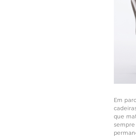
Em parc
cadeira
que mat
sempre 
perman