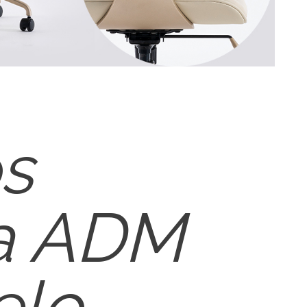
s
a ADM
elo