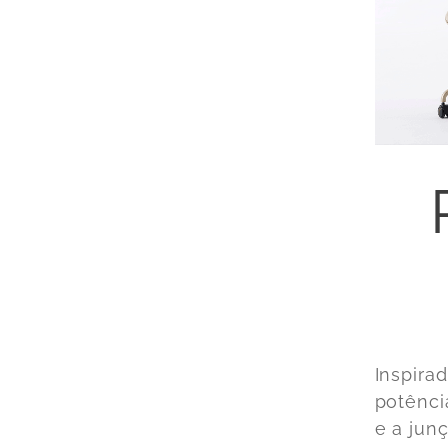
Inspira
potênci
e a jun