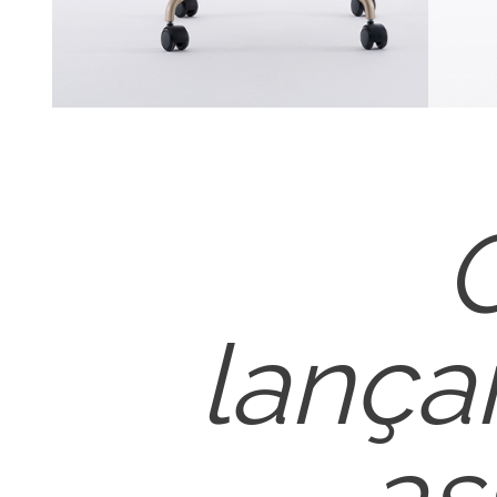
lanç
as