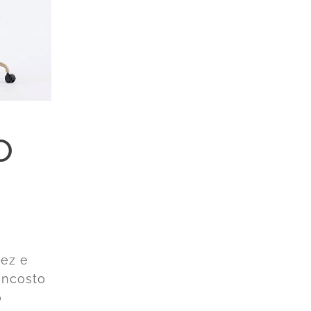
o
dez e
encosto
o