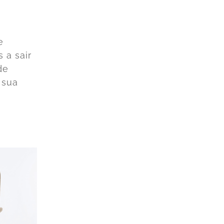
e
 a sair
de
 sua