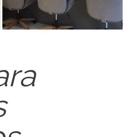
ara
s
os