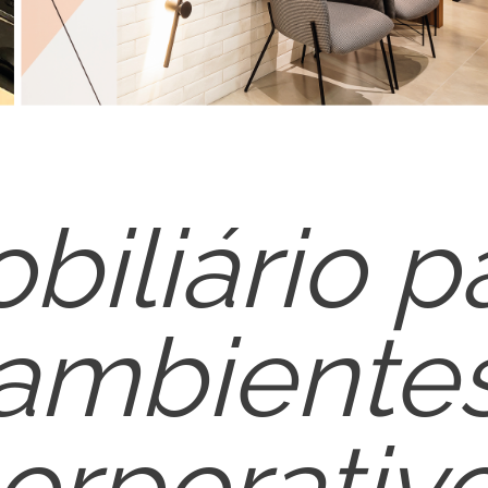
biliário p
ambiente
orporativ