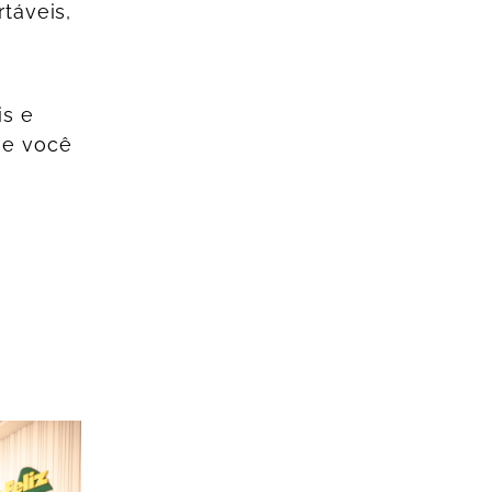
táveis,
is e
ue você