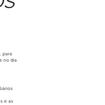
, para
s no dia
o
iários
s e as