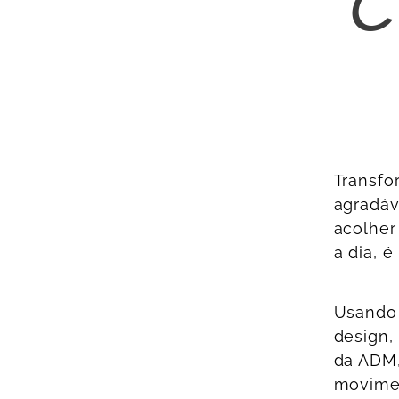
Transfo
agradáv
acolher
a dia, 
Usando 
design,
da ADM,
movimen